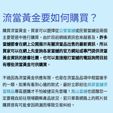
流當黃金要如何購買？
購買流當黃金，買家可以選擇從
公營當舖
或民營當舖這兩個
主要管道中進行購買，由於目前網絡資訊愈來越普及
，許多
當舖都會在網上公開展示有關流當品出售的最新資訊，所以
買家可以在網上先查詢各家當舖的官方網站或專門提供流當
黃金資訊的臉書社團，也可以直接撥打當舖的電話詢問目前
有哪些流當黃金可供購買
。
不過因為流當黃金供應有限，也是在流當品品項中相當搶手
的一類，如果有看到心儀的款式，最好立即前往
高屏當舖流
當精品
專區選購才不怕被捷足先登囉！
鳳山當舖
也提醒您一
定要親自前往現場觀察產品狀況，若只單靠網路上的照片就
購買很有可能會因疏漏而導致交易糾紛。