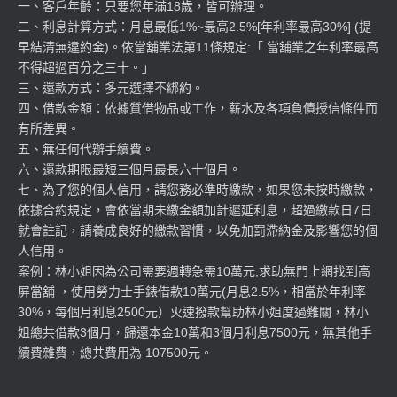
一、客戶年齡：只要您年滿18歲，皆可辦理。
二、利息計算方式：月息最低1%~最高2.5%[年利率最高30%] (提
早結清無違約金)。依當舖業法第11條規定:「 當舖業之年利率最高
不得超過百分之三十。」
三、還款方式：多元選擇不綁約。
四、借款金額：依據質借物品或工作，薪水及各項負債授信條件而
有所差異。
五、無任何代辦手續費。
六、還款期限最短三個月最長六十個月。
七、為了您的個人信用，請您務必準時繳款，如果您未按時繳款，
依據合約規定，會依當期未繳金額加計遲延利息，超過繳款日7日
就會註記，請養成良好的繳款習慣，以免加罰滯納金及影響您的個
人信用。
案例：林小姐因為公司需要週轉急需10萬元,求助無門上網找到高
屏當舖 ，使用勞力士手錶借款10萬元(月息2.5%，相當於年利率
30%，每個月利息2500元）火速撥款幫助林小姐度過難關，林小
姐總共借款3個月，歸還本金10萬和3個月利息7500元，無其他手
續費雜費，總共費用為 107500元。