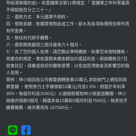
早結清無違約金)。依當舖業法第11條規定:「 當舖業之年利率最高
不得超過百分之三十。」
三、還款方式：多元選擇不綁約。
四、借款金額：依據質借物品或工作，薪水及各項負債授信條件而
有所差異。
五、無任何代辦手續費。
六、還款期限最短三個月最長六十個月。
七、為了您的個人信用，請您務必準時繳款，如果您未按時繳款，
依據合約規定，會依當期未繳金額加計遲延利息，超過繳款日7日
就會註記，請養成良好的繳款習慣，以免加罰滯納金及影響您的個
人信用。
案例：林小姐因為公司需要週轉急需10萬元,求助無門上網找到高
屏當舖 ，使用勞力士手錶借款10萬元(月息2.5%，相當於年利率
30%，每個月利息2500元）火速撥款幫助林小姐度過難關，林小
姐總共借款3個月，歸還本金10萬和3個月利息7500元，無其他手
續費雜費，總共費用為 107500元。