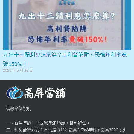
九出十三歸利息怎麼算？高利貸陷阱、恐怖年利率竟
破150%！
2025 年 5 月 20 日
借款案例說明
一、客戶年齡：只要您年滿18歲，皆可辦理。
二、利息計算方式：月息最低1%~最高2.5%[年利率最高30%] (提