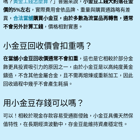
嗎？
黃金工錢怎麼算
？」普遍來說，
小金豆工錢大約落在金
價的5%左右
，實際費用會依品牌、重量與購買通路略有差
異，
合法當舖
購買小金豆，由於多數為流當品再轉售，通常
不會另外計算工錢
，價格相對實惠。
小金豆回收價會扣重嗎？
在當舖小金豆回收價通常不會扣重
，這也是它相較於部分金
飾更具投資吸引力的原因之一，由於小金豆是以高純度黃金
鑄造，不含其他金屬合金，且不需再熔煉或重新加工，因此
回收過程中幾乎不會產生耗損。
用小金豆存錢可以嗎？
可以！相較於現金存款容易受通膨侵蝕，小金豆具備天然保
值特性，在長期經濟波動中，存金豆能維持資產穩定性。