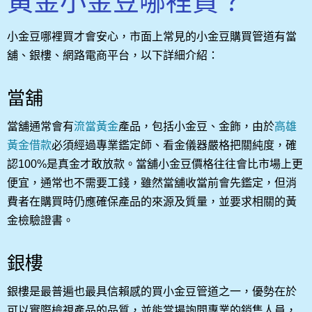
黃金小金豆哪裡買？
小金豆哪裡買才會安心，市面上常見的小金豆購買管道有當
舖、銀樓、網路電商平台，以下詳細介紹：
當舖
當舖通常會有
流當黃金
產品，包括小金豆、金飾，由於
高雄
黃金借款
必須經過專業鑑定師、看金儀器嚴格把關純度，確
認100%是真金才敢放款。當舖小金豆價格往往會比市場上更
便宜，通常也不需要工錢，雖然當舖收當前會先鑑定，但消
費者在購買時仍應確保產品的來源及質量，並要求相關的黃
金檢驗證書。
銀樓
銀樓是最普遍也最具信賴感的買小金豆管道之一，優勢在於
可以實際檢視產品的品質，並能當場詢問專業的銷售人員，