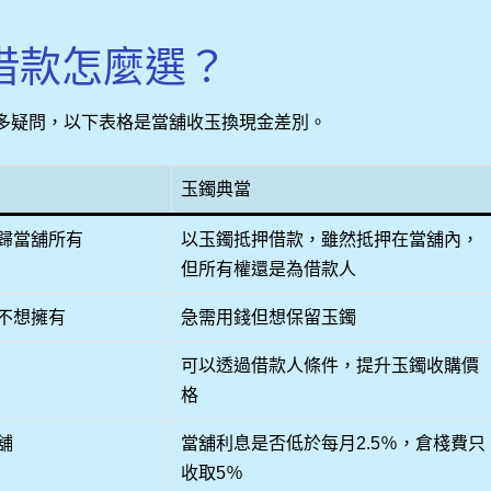
借款怎麼選？
多疑問，以下表格是當舖收玉換現金差別。
玉鐲典當
歸當舖所有
以玉鐲抵押借款，雖然抵押在當舖內，
但所有權還是為借款人
不想擁有
急需用錢但想保留玉鐲
可以透過借款人條件，提升玉鐲收購價
格
舖
當舖利息是否低於每月2.5％，倉棧費只
收取5％