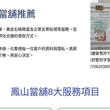
高雄
當舖推薦
車、黃金名錶典當及企業支票貼現等服務。從
評估合適的借款方式。
申辦，也重視每一位客戶的資料與隱私。高屏
高屏當舖營業許可證高
鳳山當舖實體店面
高屏當舖
了解，再安心決定。
任保
市府警刑字第
當舖商
11070620300號
鳳山當舖8大服務項目