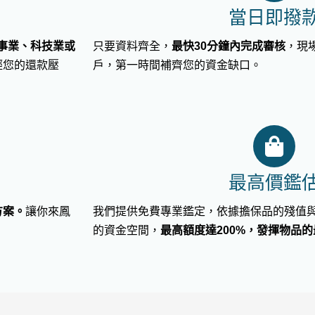
當日即撥
事業、科技業或
只要資料齊全，
最快30分鐘內完成審核
，現
輕您的還款壓
戶，第一時間補齊您的資金缺口。
最高價鑑
方案。
讓你來鳳
我們提供免費專業鑑定，依據擔保品的殘值
的資金空間，
最高額度達200%，發揮物品