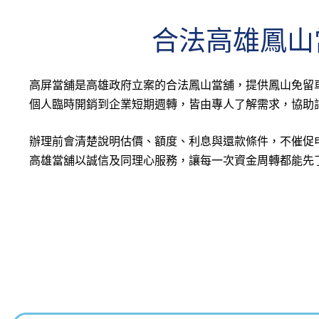
鳳山當舖借錢找高屏｜
合法高雄鳳山
當舖利息1分起
高屏當舖是高雄政府立案的合法鳳山當舖，提供鳳山免留
個人臨時開銷到企業短期週轉，皆由專人了解需求，協助
辦理前會清楚說明估價、額度、利息與還款條件，不催促
當舖高市經發商字第
高雄當舖以誠信及同理心服務，讓每一次資金周轉都能先
高屏當舖質當物責
11060530200號
險單