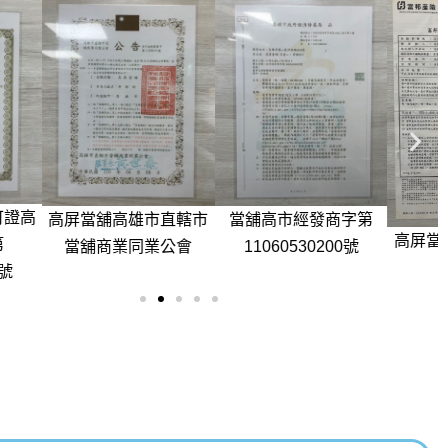
當舖高市經發商字第
高雄市直轄市
高屏當舖質當物責任保
11060530200號
業同業公會
險單