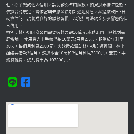
七、為了您的個人信用，請您務必準時繳款，如果您未按時繳款，
依據合約規定，會依當期未繳金額加計遲延利息，超過繳款日7日
就會註記，請養成良好的繳款習慣，以免加罰滯納金及影響您的個
人信用。
案例：林小姐因為公司需要週轉急需10萬元,求助無門上網找到高
屏當舖 ，使用勞力士手錶借款10萬元(月息2.5%，相當於年利率
30%，每個月利息2500元）火速撥款幫助林小姐度過難關，林小
姐總共借款3個月，歸還本金10萬和3個月利息7500元，無其他手
續費雜費，總共費用為 107500元。