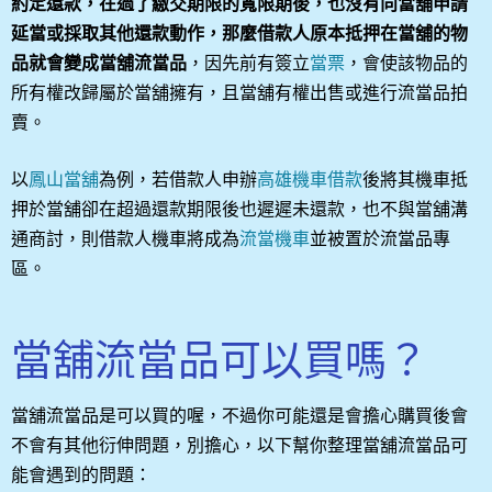
約定還款，在過了繳交期限的寬限期後，也沒有向當舖申請
延當或採取其他還款動作，那麼借款人原本抵押在當舖的物
品就會變成當舖流當品
，因先前有簽立
當票
，會使該物品的
所有權改歸屬於當舖擁有，且當舖有權出售或進行流當品拍
賣。
以
鳳山當舖
為例，若借款人申辦
高雄機車借款
後將其機車抵
押於當舖卻在超過還款期限後也遲遲未還款，也不與當舖溝
通商討，則借款人機車將成為
流當機車
並被置於流當品專
區。
當舖流當品可以買嗎？
當舖流當品是可以買的喔，不過你可能還是會擔心購買後會
不會有其他衍伸問題，別擔心，以下幫你整理當舖流當品可
能會遇到的問題：