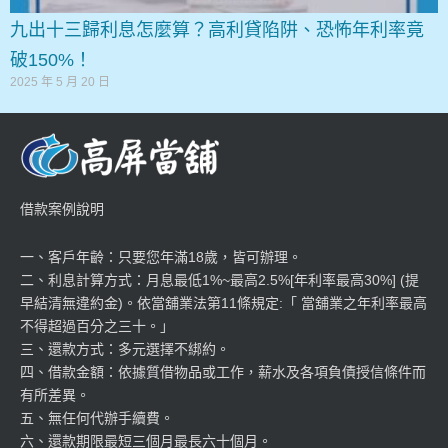
九出十三歸利息怎麼算？高利貸陷阱、恐怖年利率竟
破150%！
2025 年 5 月 20 日
借款案例說明
一、客戶年齡：只要您年滿18歲，皆可辦理。
二、利息計算方式：月息最低1%~最高2.5%[年利率最高30%] (提
早結清無違約金)。依當舖業法第11條規定:「 當舖業之年利率最高
不得超過百分之三十。」
三、還款方式：多元選擇不綁約。
四、借款金額：依據質借物品或工作，薪水及各項負債授信條件而
有所差異。
五、無任何代辦手續費。
六、還款期限最短三個月最長六十個月。