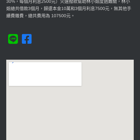
30%，每個月利息2500元）火速撥款幫助林小姐度過難關，林小
姐總共借款3個月，歸還本金10萬和3個月利息7500元，無其他手
續費雜費，總共費用為 107500元。