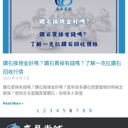
鑽石換現金好嗎？鑽石賣掉有錢嗎？了解一克拉鑽石
回收行情
2023 年 8 月 4 日
鑽石賣掉有錢嗎？鑽石換現金好嗎？當有很多鑽石想要變現的時候怎
麼做？想到合法當舖買賣鑽石，但很多人對當
Read More »
1
2
3
4
5
6
7
8
9