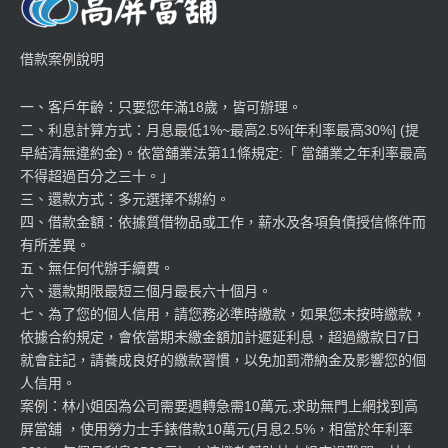
借款案例說明
一、客戶年齡：只要您年滿18歲，皆可辦理。
二、利息計算方式：月息最低1%~最高2.5%[年利率最高30%] (提
早結清無違約金)。依當舖業法第11條規定:「 當舖業之年利率最高
不得超過百分之三十。」
三、還款方式：多元選擇不綁約。
四、借款金額：依據質借物品或工作，薪水及各項負債授信條件而
有所差異。
五、無任何代辦手續費。
六、還款期限最短三個月最長六十個月。
七、為了您的個人信用，請您務必準時繳款，如果您未按時繳款，
依據合約規定，會依當期未繳金額加計遲延利息，超過繳款日7日
就會註記，請養成良好的繳款習慣，以免加罰滯納金及影響您的個
人信用。
案例：林小姐因為公司需要週轉急需10萬元,求助無門上網找到高
屏當舖 ，使用勞力士手錶借款10萬元(月息2.5%，相當於年利率