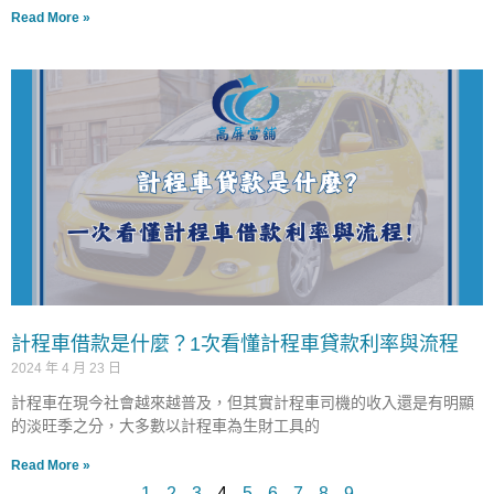
Read More »
計程車借款是什麼？1次看懂計程車貸款利率與流程
2024 年 4 月 23 日
計程車在現今社會越來越普及，但其實計程車司機的收入還是有明顯
的淡旺季之分，大多數以計程車為生財工具的
Read More »
1
2
3
4
5
6
7
8
9