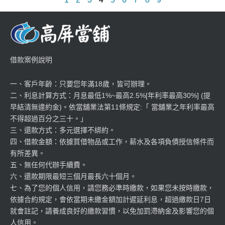
借款案例說明
一、客戶年齡：只要您年滿18歲，皆可辦理。
二、利息計算方式：月息最低1%~最高2.5%[年利率最高30%] (提
早結清無違約金)。依當舖業法第11條規定:「 當舖業之年利率最高
不得超過百分之三十。」
三、還款方式：多元選擇不綁約。
四、借款金額：依據質借物品或工作，薪水及各項負債授信條件而
有所差異。
五、無任何代辦手續費。
六、還款期限最短三個月最長六十個月。
七、為了您的個人信用，請您務必準時繳款，如果您未按時繳款，
依據合約規定，會依當期未繳金額加計遲延利息，超過繳款日7日
就會註記，請養成良好的繳款習慣，以免加罰滯納金及影響您的個
人信用。