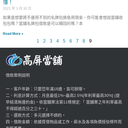
懂！
2021 年 3 月 30 日
如果是想要將手邊用不到的名牌包換急用現金，你可能會想說當鋪收
包包嗎？當鋪名牌包借款是可以贖回的嗎？本
Read More »
1
2
3
4
5
6
7
8
9
借款案例說明
一、客戶年齡：只要您年滿18歲，皆可辦理。
二、利息計算方式：月息最低1%~最高2.5%[年利率最高30%] (提
早結清無違約金)。依當舖業法第11條規定:「 當舖業之年利率最高
不得超過百分之三十。」
三、還款方式：多元選擇不綁約。
四、借款金額：依據質借物品或工作，薪水及各項負債授信條件而