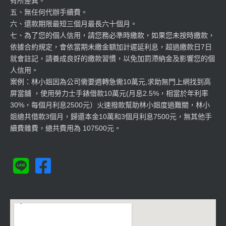
有所差異。
五、無任何代辦手續費。
六、還款期限最短三個月最長六十個月。
七、為了您的個人信用，請您務必準時繳款，如果您未按時繳款，
依據合約規定，會依當期未繳金額加計遲延利息，超過繳款日7日
就會註記，請養成良好的繳款習慣，以免加罰滯納金及影響您的個
人信用。
案例：林小姐因為公司需要週轉急需10萬元,求助無門上網找到高
屏當舖 ，使用勞力士手錶借款10萬元(月息2.5%，相當於年利率
30%，每個月利息2500元）火速撥款幫助林小姐度過難關，林小
姐總共借款3個月，歸還本金10萬和3個月利息7500元，無其他手
續費雜費，總共費用為 107500元。