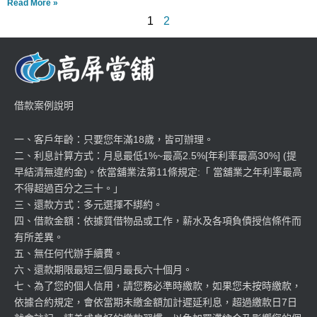
Read More »
1
2
借款案例說明
一、客戶年齡：只要您年滿18歲，皆可辦理。
二、利息計算方式：月息最低1%~最高2.5%[年利率最高30%] (提
早結清無違約金)。依當舖業法第11條規定:「 當舖業之年利率最高
不得超過百分之三十。」
三、還款方式：多元選擇不綁約。
四、借款金額：依據質借物品或工作，薪水及各項負債授信條件而
有所差異。
五、無任何代辦手續費。
六、還款期限最短三個月最長六十個月。
七、為了您的個人信用，請您務必準時繳款，如果您未按時繳款，
依據合約規定，會依當期未繳金額加計遲延利息，超過繳款日7日