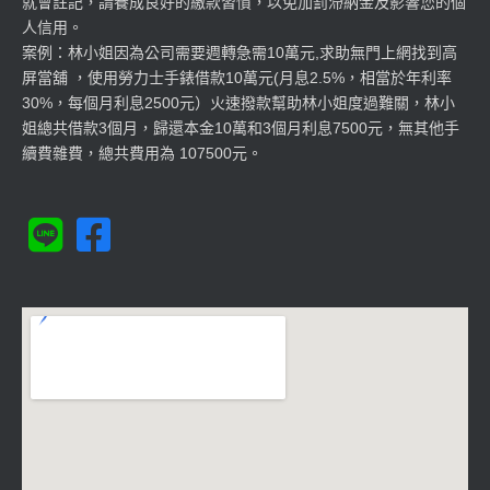
就會註記，請養成良好的繳款習慣，以免加罰滯納金及影響您的個
人信用。
案例：林小姐因為公司需要週轉急需10萬元,求助無門上網找到高
屏當舖 ，使用勞力士手錶借款10萬元(月息2.5%，相當於年利率
30%，每個月利息2500元）火速撥款幫助林小姐度過難關，林小
姐總共借款3個月，歸還本金10萬和3個月利息7500元，無其他手
續費雜費，總共費用為 107500元。