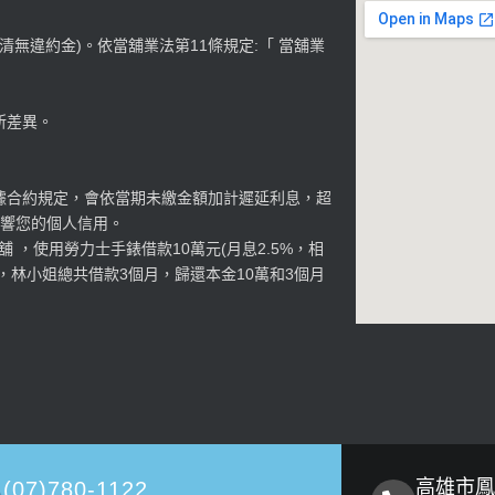
結清無違約金)。依當舖業法第11條規定:「 當舖業
所差異。
據合約規定，會依當期未繳金額加計遲延利息，超
影響您的個人信用。
 ，使用勞力士手錶借款10萬元(月息2.5%，相
，林小姐總共借款3個月，歸還本金10萬和3個月
高雄市鳳
(07)780-1122