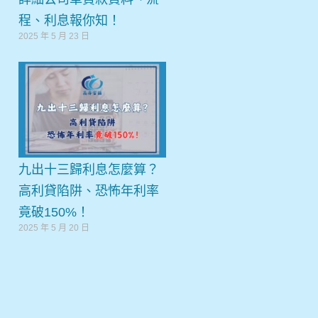
程、利息報你知！
2025 年 5 月 23 日
九出十三歸利息怎麼算？
高利貸陷阱、恐怖年利率
竟破150%！
2025 年 5 月 20 日