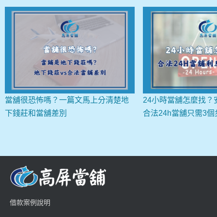
當舖很恐怖嗎？一篇文馬上分清楚地
24小時當舖怎麼找？
下錢莊和當舖差別
合法24h當舖只需3
借款案例說明