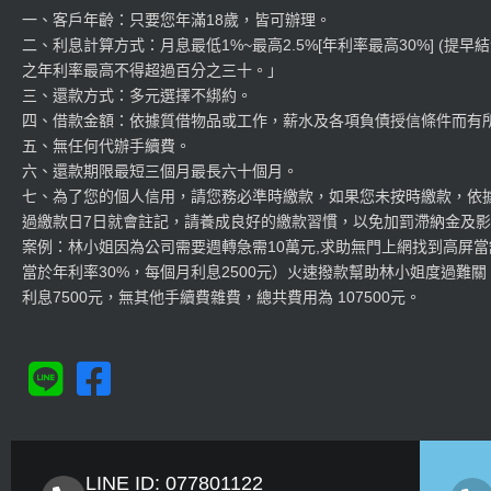
一、客戶年齡：只要您年滿18歲，皆可辦理。
二、利息計算方式：月息最低1%~最高2.5%[年利率最高30%] (提早
之年利率最高不得超過百分之三十。」
三、還款方式：多元選擇不綁約。
四、借款金額：依據質借物品或工作，薪水及各項負債授信條件而有
五、無任何代辦手續費。
六、還款期限最短三個月最長六十個月。
七、為了您的個人信用，請您務必準時繳款，如果您未按時繳款，依
過繳款日7日就會註記，請養成良好的繳款習慣，以免加罰滯納金及
案例：林小姐因為公司需要週轉急需10萬元,求助無門上網找到高屏當舖
當於年利率30%，每個月利息2500元）火速撥款幫助林小姐度過難關
利息7500元，無其他手續費雜費，總共費用為 107500元。
LINE ID: 077801122