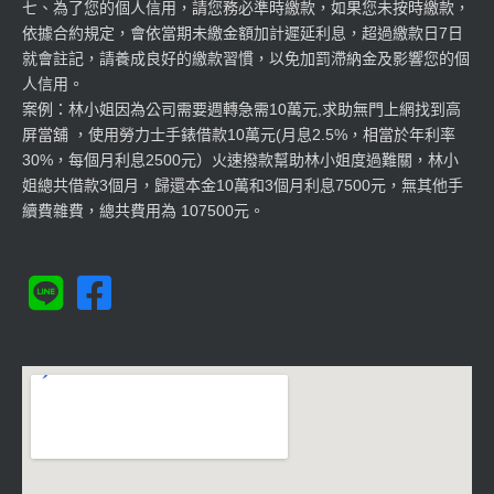
七、為了您的個人信用，請您務必準時繳款，如果您未按時繳款，
依據合約規定，會依當期未繳金額加計遲延利息，超過繳款日7日
就會註記，請養成良好的繳款習慣，以免加罰滯納金及影響您的個
人信用。
案例：林小姐因為公司需要週轉急需10萬元,求助無門上網找到高
屏當舖 ，使用勞力士手錶借款10萬元(月息2.5%，相當於年利率
30%，每個月利息2500元）火速撥款幫助林小姐度過難關，林小
姐總共借款3個月，歸還本金10萬和3個月利息7500元，無其他手
續費雜費，總共費用為 107500元。