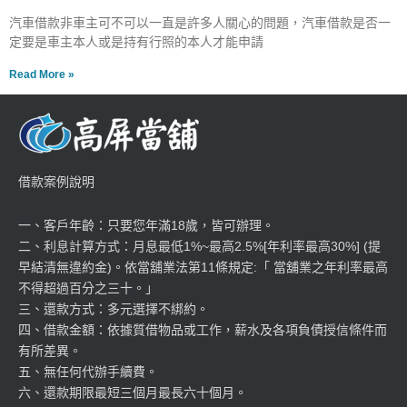
汽車借款非車主可不可以一直是許多人關心的問題，汽車借款是否一
定要是車主本人或是持有行照的本人才能申請
Read More »
借款案例說明
一、客戶年齡：只要您年滿18歲，皆可辦理。
二、利息計算方式：月息最低1%~最高2.5%[年利率最高30%] (提
早結清無違約金)。依當舖業法第11條規定:「 當舖業之年利率最高
不得超過百分之三十。」
三、還款方式：多元選擇不綁約。
四、借款金額：依據質借物品或工作，薪水及各項負債授信條件而
有所差異。
五、無任何代辦手續費。
六、還款期限最短三個月最長六十個月。