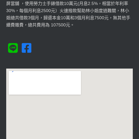
屏當舖 ，使用勞力士手錶借款10萬元(月息2.5%，相當於年利率
30%，每個月利息2500元）火速撥款幫助林小姐度過難關，林小
姐總共借款3個月，歸還本金10萬和3個月利息7500元，無其他手
續費雜費，總共費用為 107500元。