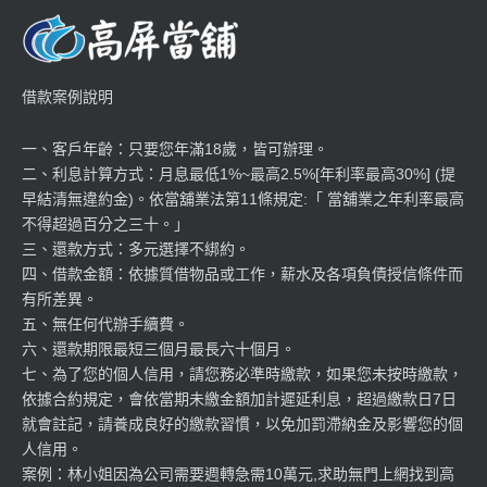
借款案例說明
一、客戶年齡：只要您年滿18歲，皆可辦理。
二、利息計算方式：月息最低1%~最高2.5%[年利率最高30%] (提
早結清無違約金)。依當舖業法第11條規定:「 當舖業之年利率最高
不得超過百分之三十。」
三、還款方式：多元選擇不綁約。
四、借款金額：依據質借物品或工作，薪水及各項負債授信條件而
有所差異。
五、無任何代辦手續費。
六、還款期限最短三個月最長六十個月。
七、為了您的個人信用，請您務必準時繳款，如果您未按時繳款，
依據合約規定，會依當期未繳金額加計遲延利息，超過繳款日7日
就會註記，請養成良好的繳款習慣，以免加罰滯納金及影響您的個
人信用。
案例：林小姐因為公司需要週轉急需10萬元,求助無門上網找到高