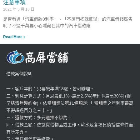
注意事項
2021 年 5 月 16 日
是否看過「汽車借款0利率」、「不須門檻就能辦」的汽車借錢廣告
呢？不過千萬要小心隱藏在其中的汽車借款陷
Read More »
借款案例說明
一、客戶年齡：只要您年滿18歲，皆可辦理。
二、利息計算方式：月息最低1%~最高2.5%[年利率最高30%] (提
早結清無違約金)。依當舖業法第11條規定:「 當舖業之年利率最高
不得超過百分之三十。」
三、還款方式：多元選擇不綁約。
四、借款金額：依據質借物品或工作，薪水及各項負債授信條件而
有所差異。
五、無任何代辦手續費。