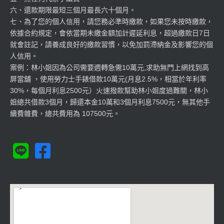
六、還款期限最短三個月最長六十個月。
七、為了您的個人信用，請您務必準時繳款，如果您未按時繳款，
依據合約規定，會依當期未繳金額加計遲延利息，超過繳款日7日
就會註記，請養成良好的繳款習慣，以免加罰滯納金及影響您的個
人信用。
案例：林小姐因為公司需要週轉急需10萬元,求助無門上網找到高
屏當舖 ，使用勞力士手錶借款10萬元(月息2.5%，相當於年利率
30%，每個月利息2500元）火速撥款幫助林小姐度過難關，林小
姐總共借款3個月，歸還本金10萬和3個月利息7500元，無其他手
續費雜費，總共費用為 107500元。