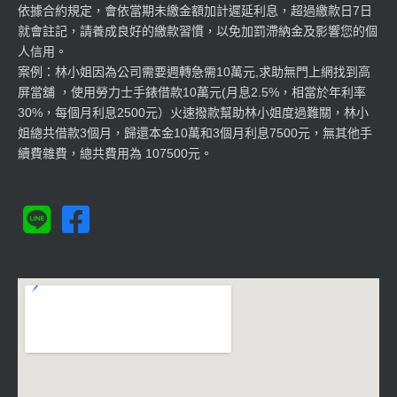
依據合約規定，會依當期未繳金額加計遲延利息，超過繳款日7日
就會註記，請養成良好的繳款習慣，以免加罰滯納金及影響您的個
人信用。
案例：林小姐因為公司需要週轉急需10萬元,求助無門上網找到高
屏當舖 ，使用勞力士手錶借款10萬元(月息2.5%，相當於年利率
30%，每個月利息2500元）火速撥款幫助林小姐度過難關，林小
姐總共借款3個月，歸還本金10萬和3個月利息7500元，無其他手
續費雜費，總共費用為 107500元。