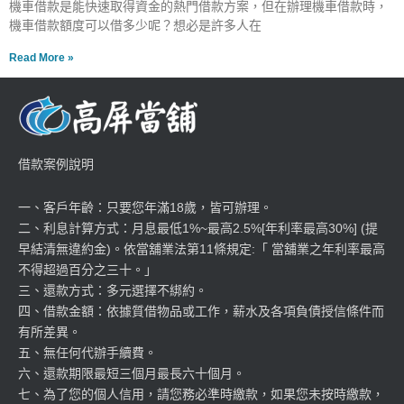
機車借款是能快速取得資金的熱門借款方案，但在辦理機車借款時，
機車借款額度可以借多少呢？想必是許多人在
Read More »
借款案例說明
一、客戶年齡：只要您年滿18歲，皆可辦理。
二、利息計算方式：月息最低1%~最高2.5%[年利率最高30%] (提
早結清無違約金)。依當舖業法第11條規定:「 當舖業之年利率最高
不得超過百分之三十。」
三、還款方式：多元選擇不綁約。
四、借款金額：依據質借物品或工作，薪水及各項負債授信條件而
有所差異。
五、無任何代辦手續費。
六、還款期限最短三個月最長六十個月。
七、為了您的個人信用，請您務必準時繳款，如果您未按時繳款，